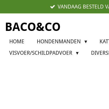
Ga
VANDAAG BESTELD 
direct
naar
BACO&CO
de
hoofdinhoud
HOME
HONDENMANDEN
KA
VISVOER/SCHILDPADVOER
DIVER