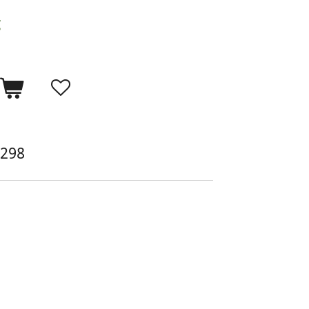
g
n
298