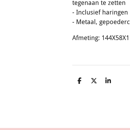
tegenaan te zetten
- Inclusief haringen
- Metaal, gepoederc
Afmeting: 144X58X
D
D
S
e
e
h
l
e
a
e
l
r
n
e