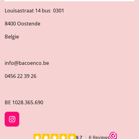
Louisastraat 14 bus 0301
8400 Oostende
Belgie
info@bacoenco.be
0456 22 39 26
BE
1028.365.690
I
n
s