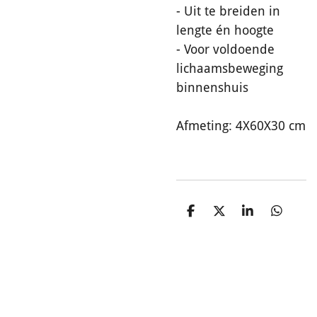
- Uit te breiden in
lengte én hoogte
- Voor voldoende
lichaamsbeweging
binnenshuis
Afmeting: 4X60X30 cm
D
D
S
D
e
e
h
e
l
e
a
l
e
l
r
e
n
e
n