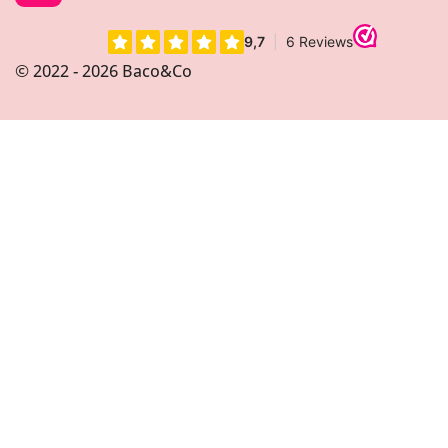
n
s
t
© 2022 - 2026 Baco&Co
a
g
r
a
m