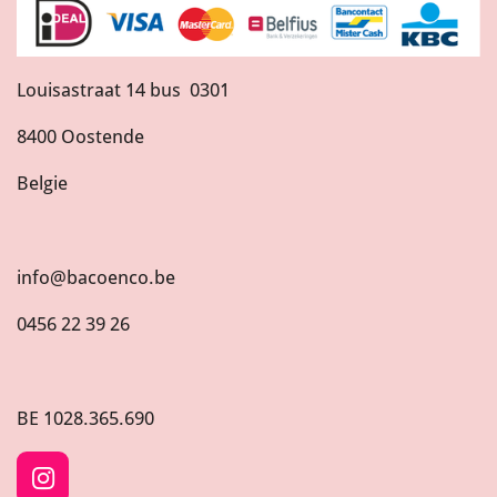
Louisastraat 14 bus 0301
8400 Oostende
Belgie
info@bacoenco.be
0456 22 39 26
BE
1028.365.690
I