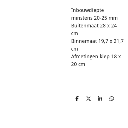
Inbouwdiepte
minstens 20-25 mm
Buitenmaat 28 x 24
cm
Binnemaat 19,7 x 21,7
cm
Afmetingen klep 18 x
20 cm
D
D
S
D
e
e
h
e
l
e
a
l
e
l
r
e
n
e
n