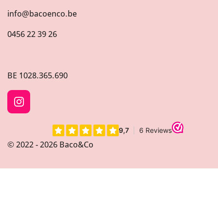
info@bacoenco.be
0456 22 39 26
BE
1028.365.690
I
n
s
t
© 2022 - 2026 Baco&Co
a
g
r
a
m