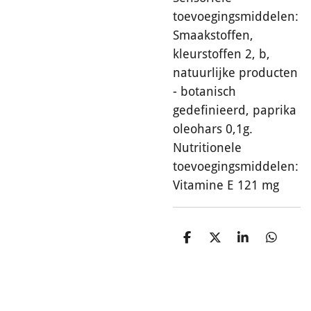
toevoegingsmiddelen:
Smaakstoffen,
kleurstoffen 2, b,
natuurlijke producten
- botanisch
gedefinieerd, paprika
oleohars 0,1g.
Nutritionele
toevoegingsmiddelen:
Vitamine E 121 mg
D
D
S
D
e
e
h
e
l
e
a
l
e
l
r
e
n
e
n