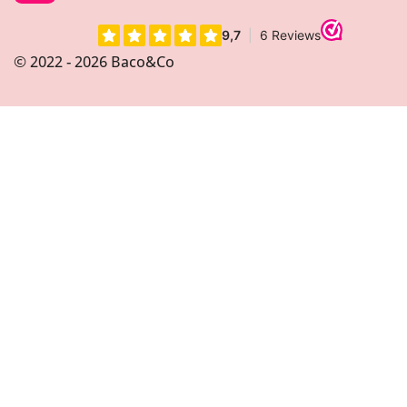
n
s
t
© 2022 - 2026 Baco&Co
a
g
r
a
m