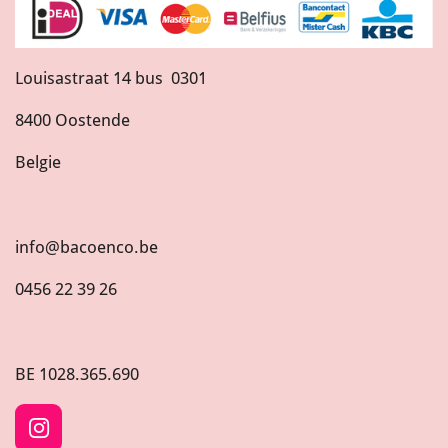
Louisastraat 14 bus 0301
8400 Oostende
Belgie
info@bacoenco.be
0456 22 39 26
BE
1028.365.690
I