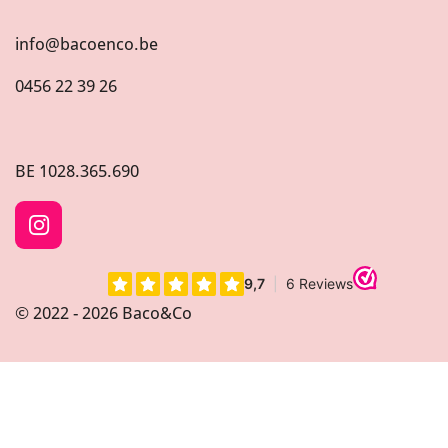
info@bacoenco.be
0456 22 39 26
BE
1028.365.690
I
n
s
t
© 2022 - 2026 Baco&Co
a
g
r
a
m