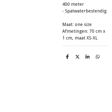
400 meter
- Spatwaterbestendig
Maat: one size
Afmetingen: 70 cm x
1 cm, maat XS-XL
D
D
S
D
e
e
h
e
l
e
a
l
e
l
r
e
n
e
n