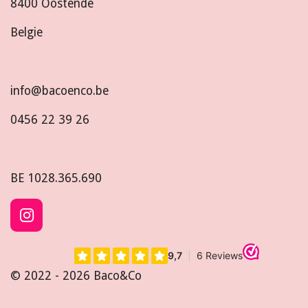
8400 Oostende
Belgie
info@bacoenco.be
0456 22 39 26
BE
1028.365.690
I
n
s
t
© 2022 - 2026 Baco&Co
a
g