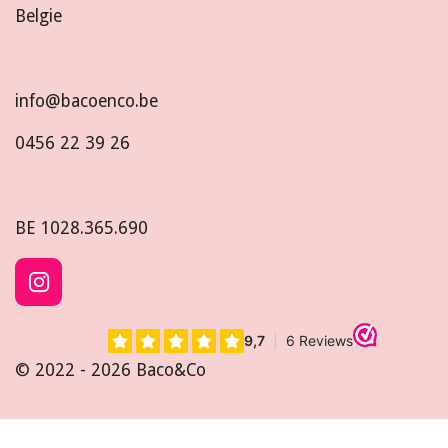
Belgie
info@bacoenco.be
0456 22 39 26
BE
1028.365.690
I
n
s
t
© 2022 - 2026 Baco&Co
a
g
r
a