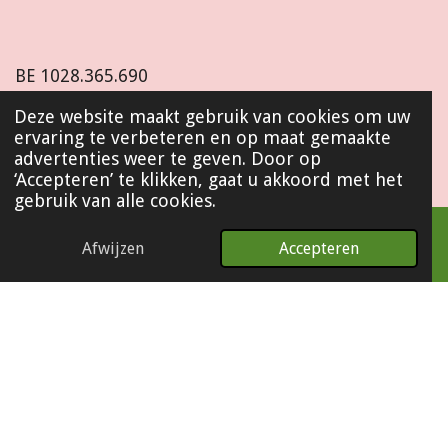
BE
1028.365.690
Deze website maakt gebruik van cookies om uw
ervaring te verbeteren en op maat gemaakte
I
advertenties weer te geven. Door op
n
‘Accepteren’ te klikken, gaat u akkoord met het
s
gebruik van alle cookies.
t
© 2022 - 2026 Baco&Co
a
g
Afwijzen
Accepteren
r
a
m