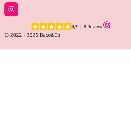
I
n
s
t
© 2022 - 2026 Baco&Co
a
g
r
a
m