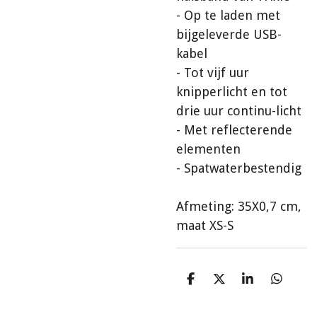
- Op te laden met
bijgeleverde USB-
kabel
- Tot vijf uur
knipperlicht en tot
drie uur continu-licht
- Met reflecterende
elementen
- Spatwaterbestendig
Afmeting: 35X0,7 cm,
maat XS-S
D
D
S
D
e
e
h
e
l
e
a
l