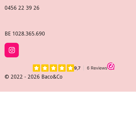
0456 22 39 26
BE
1028.365.690
I
n
s
t
© 2022 - 2026 Baco&Co
a
g
r
a
m