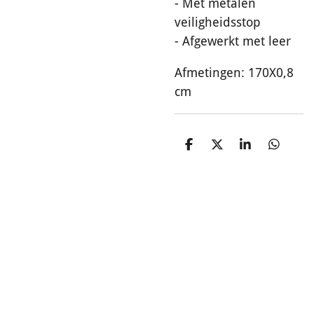
- Met metalen
veiligheidsstop
- Afgewerkt met leer
Afmetingen: 170X0,8
cm
D
D
S
D
e
e
h
e
l
e
a
l
e
l
r
e
n
e
n