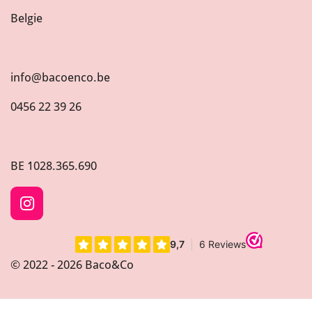
Belgie
info@bacoenco.be
0456 22 39 26
BE
1028.365.690
I
n
s
t
© 2022 - 2026 Baco&Co
a
g
r