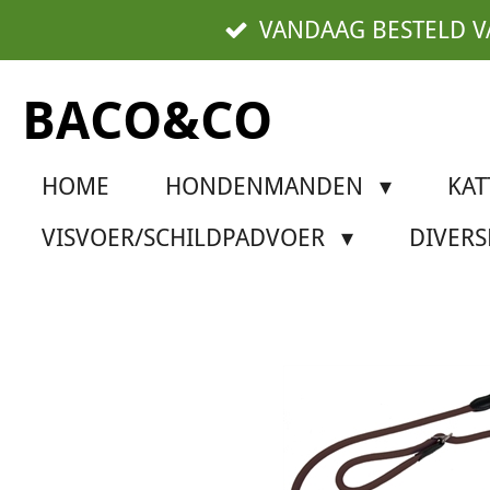
Ga
VANDAAG BESTELD 
direct
naar
BACO&CO
de
hoofdinhoud
HOME
HONDENMANDEN
KA
VISVOER/SCHILDPADVOER
DIVER