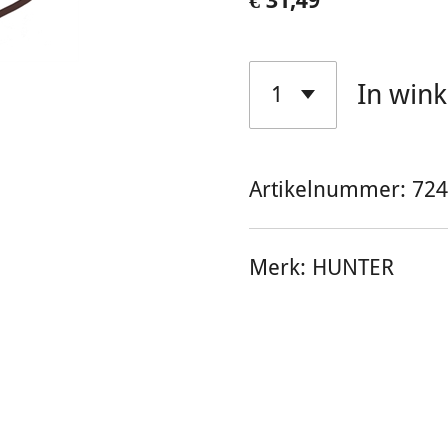
€ 31,49
In win
Artikelnummer:
724
Merk:
HUNTER