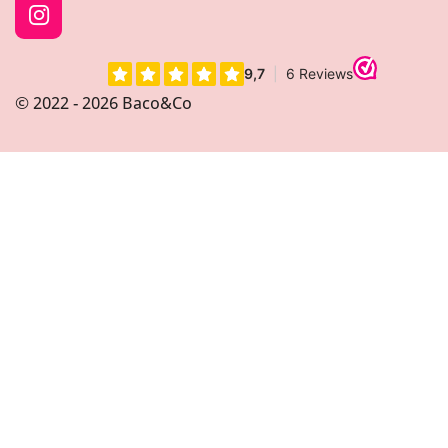
I
n
s
t
© 2022 - 2026 Baco&Co
a
g
r
a
m