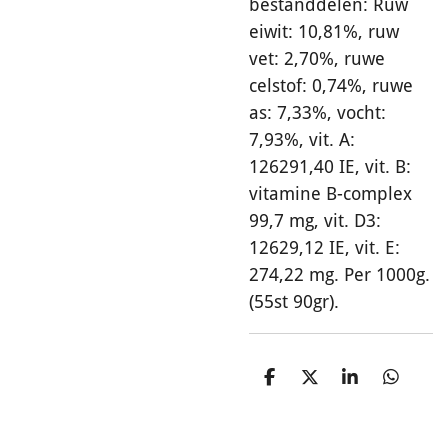
bestanddelen: Ruw
eiwit: 10,81%, ruw
vet: 2,70%, ruwe
celstof: 0,74%, ruwe
as: 7,33%, vocht:
7,93%, vit. A:
126291,40 IE, vit. B:
vitamine B-complex
99,7 mg, vit. D3:
12629,12 IE, vit. E:
274,22 mg. Per 1000g.
(55st 90gr).
D
D
S
D
e
e
h
e
l
e
a
l
e
l
r
e