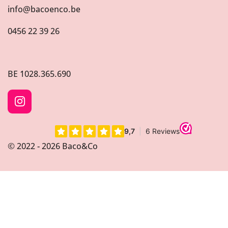
info@bacoenco.be
0456 22 39 26
BE
1028.365.690
I
n
s
t
© 2022 - 2026 Baco&Co
a
g
r
a
m