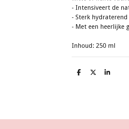
- Intensiveert de na
- Sterk hydraterend
- Met een heerlijke 
Inhoud: 250 ml
D
D
S
e
e
h
l
e
a
e
l
r
n
e