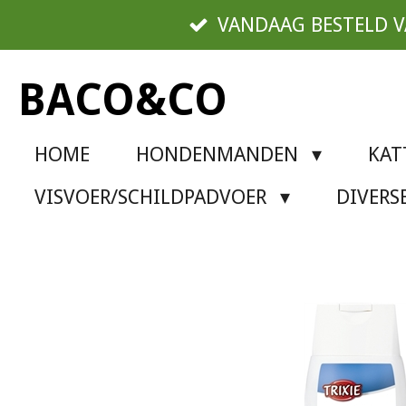
Ga
VANDAAG BESTELD 
direct
naar
BACO&CO
de
hoofdinhoud
HOME
HONDENMANDEN
KA
VISVOER/SCHILDPADVOER
DIVER