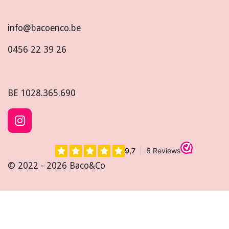
info@bacoenco.be
0456 22 39 26
BE
1028.365.690
I
n
s
t
© 2022 - 2026 Baco&Co
a
g
r
a
m