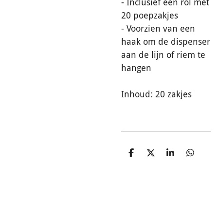
- Inclusief één rol met
20 poepzakjes
- Voorzien van een
haak om de dispenser
aan de lijn of riem te
hangen
Inhoud: 20 zakjes
D
D
S
D
e
e
h
e
l
e
a
l
e
l
r
e
n
e
n