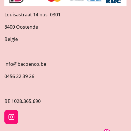
Louisastraat 14 bus 0301
8400 Oostende
Belgie
info@bacoenco.be
0456 22 39 26
BE
1028.365.690
I
n