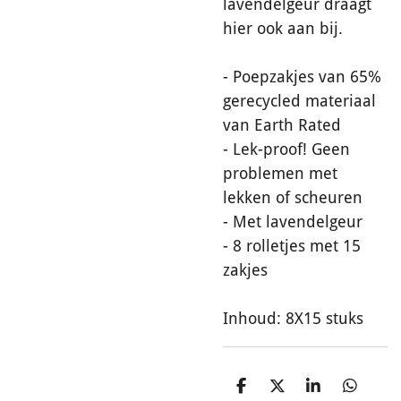
lavendelgeur draagt
hier ook aan bij.
- Poepzakjes van 65%
gerecycled materiaal
van Earth Rated
- Lek-proof! Geen
problemen met
lekken of scheuren
- Met lavendelgeur
- 8 rolletjes met 15
zakjes
Inhoud: 8X15 stuks
D
D
S
D