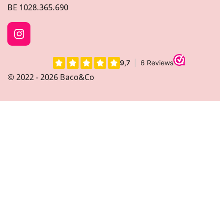
BE
1028.365.690
I
n
s
t
© 2022 - 2026 Baco&Co
a
g
r
a
m