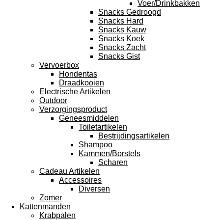
Voer/Drinkbakken
Snacks Gedroogd
Snacks Hard
Snacks Kauw
Snacks Koek
Snacks Zacht
Snacks Gist
Vervoerbox
Hondentas
Draadkooien
Electrische Artikelen
Outdoor
Verzorgingsproduct
Geneesmiddelen
Toiletartikelen
Bestrijdingsartikelen
Shampoo
Kammen/Borstels
Scharen
Cadeau Artikelen
Accessoires
Diversen
Zomer
Kattenmanden
Krabpalen