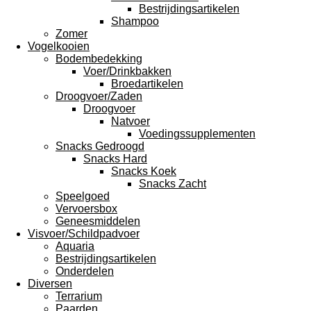
Bestrijdingsartikelen
Shampoo
Zomer
Vogelkooien
Bodembedekking
Voer/Drinkbakken
Broedartikelen
Droogvoer/Zaden
Droogvoer
Natvoer
Voedingssupplementen
Snacks Gedroogd
Snacks Hard
Snacks Koek
Snacks Zacht
Speelgoed
Vervoersbox
Geneesmiddelen
Visvoer/Schildpadvoer
Aquaria
Bestrijdingsartikelen
Onderdelen
Diversen
Terrarium
Paarden