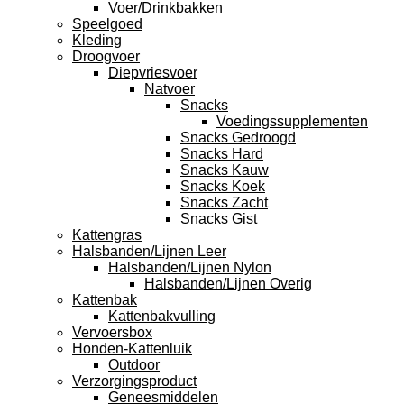
Voer/Drinkbakken
Speelgoed
Kleding
Droogvoer
Diepvriesvoer
Natvoer
Snacks
Voedingssupplementen
Snacks Gedroogd
Snacks Hard
Snacks Kauw
Snacks Koek
Snacks Zacht
Snacks Gist
Kattengras
Halsbanden/Lijnen Leer
Halsbanden/Lijnen Nylon
Halsbanden/Lijnen Overig
Kattenbak
Kattenbakvulling
Vervoersbox
Honden-Kattenluik
Outdoor
Verzorgingsproduct
Geneesmiddelen