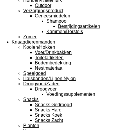
Honden-Kattenluik
Outdoor
Verzorgingsproduct
Geneesmiddelen
Shampoo
Bestrijdingsartikelen
Kammen/Borstels
Zomer
Knaagdierenmanden
Kooien/Hokken
Voer/Drinkbakken
Toiletartikelen
Bodembedekking
Nestmateriaal
Speelgoed
Halsbanden/Lijnen Nylon
Droogvoer/Zaden
Droogvoer
Voedingssupplementen
Snacks
Snacks Gedroogd
Snacks Hard
Snacks Koek
Snacks Zacht
Planten