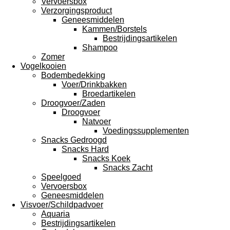
Vervoersbox
Verzorgingsproduct
Geneesmiddelen
Kammen/Borstels
Bestrijdingsartikelen
Shampoo
Zomer
Vogelkooien
Bodembedekking
Voer/Drinkbakken
Broedartikelen
Droogvoer/Zaden
Droogvoer
Natvoer
Voedingssupplementen
Snacks Gedroogd
Snacks Hard
Snacks Koek
Snacks Zacht
Speelgoed
Vervoersbox
Geneesmiddelen
Visvoer/Schildpadvoer
Aquaria
Bestrijdingsartikelen