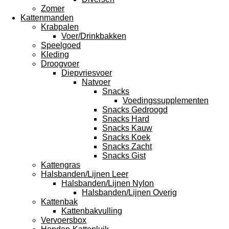
Zomer
Kattenmanden
Krabpalen
Voer/Drinkbakken
Speelgoed
Kleding
Droogvoer
Diepvriesvoer
Natvoer
Snacks
Voedingssupplementen
Snacks Gedroogd
Snacks Hard
Snacks Kauw
Snacks Koek
Snacks Zacht
Snacks Gist
Kattengras
Halsbanden/Lijnen Leer
Halsbanden/Lijnen Nylon
Halsbanden/Lijnen Overig
Kattenbak
Kattenbakvulling
Vervoersbox