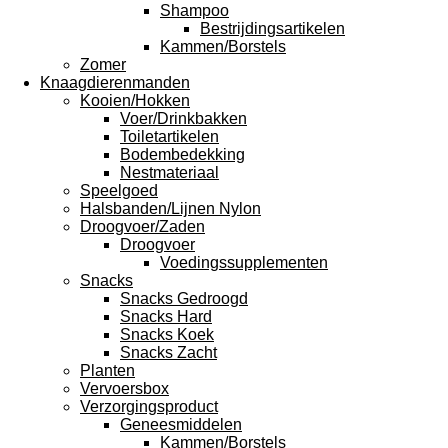
Shampoo
Bestrijdingsartikelen
Kammen/Borstels
Zomer
Knaagdierenmanden
Kooien/Hokken
Voer/Drinkbakken
Toiletartikelen
Bodembedekking
Nestmateriaal
Speelgoed
Halsbanden/Lijnen Nylon
Droogvoer/Zaden
Droogvoer
Voedingssupplementen
Snacks
Snacks Gedroogd
Snacks Hard
Snacks Koek
Snacks Zacht
Planten
Vervoersbox
Verzorgingsproduct
Geneesmiddelen
Kammen/Borstels