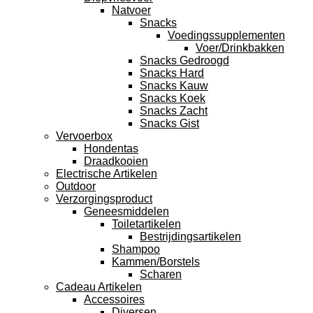
Natvoer
Snacks
Voedingssupplementen
Voer/Drinkbakken
Snacks Gedroogd
Snacks Hard
Snacks Kauw
Snacks Koek
Snacks Zacht
Snacks Gist
Vervoerbox
Hondentas
Draadkooien
Electrische Artikelen
Outdoor
Verzorgingsproduct
Geneesmiddelen
Toiletartikelen
Bestrijdingsartikelen
Shampoo
Kammen/Borstels
Scharen
Cadeau Artikelen
Accessoires
Diversen