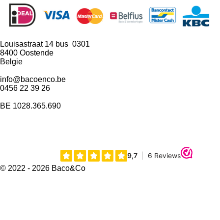
Louisastraat 14 bus 0301
8400 Oostende
Belgie
info@bacoenco.be
0456 22 39 26
BE
1028.365.690
I
n
s
t
© 2022 - 2026 Baco&Co
a
g
r
a
m