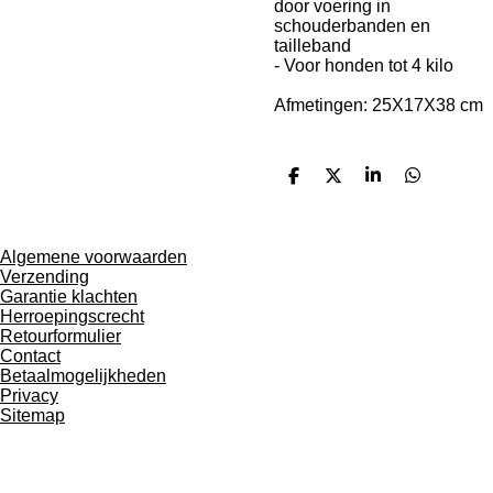
door voering in
schouderbanden en
tailleband
- Voor honden tot 4 kilo
Afmetingen: 25X17X38 cm
D
D
S
D
e
e
h
e
l
e
a
l
e
l
r
e
n
e
n
Algemene voorwaarden
Verzending
Garantie klachten
Herroepingscrecht
Retourformulier
Contact
Betaalmogelijkheden
Privacy
Sitemap