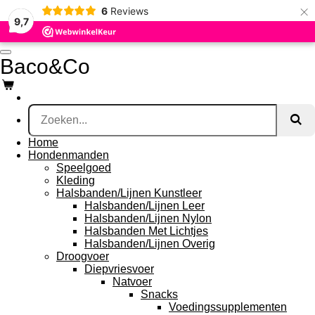
×
6
Reviews
Ga
9,7
direct
naar
de
Baco&Co
hoofdinhoud
Home
Hondenmanden
Speelgoed
Kleding
Halsbanden/Lijnen Kunstleer
Halsbanden/Lijnen Leer
Halsbanden/Lijnen Nylon
Halsbanden Met Lichtjes
Halsbanden/Lijnen Overig
Droogvoer
Diepvriesvoer
Natvoer
Snacks
Voedingssupplementen