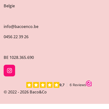
Belgie
info@bacoenco.be
0456 22 39 26
BE
1028.365.690
I
n
s
t
© 2022 - 2026 Baco&Co
a
g
r
a