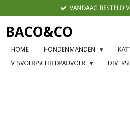
Ga
VANDAAG BESTELD 
direct
naar
BACO&CO
de
hoofdinhoud
HOME
HONDENMANDEN
KA
VISVOER/SCHILDPADVOER
DIVER