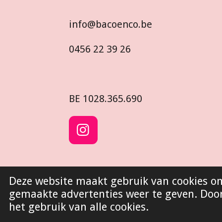
info@bacoenco.be
0456 22 39 26
BE
1028.365.690
I
n
s
t
© 2022 - 2026 Baco&Co
Deze website maakt gebruik van cookies o
a
gemaakte advertenties weer te geven. Door 
g
het gebruik van alle cookies.
r