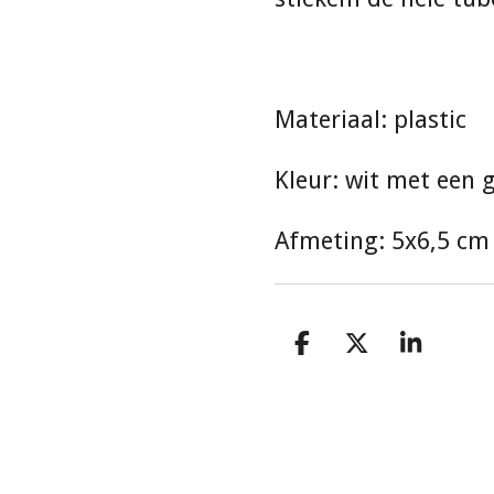
Materiaal: plastic
Kleur: wit met een 
Afmeting: 5x6,5 cm
D
D
S
e
e
h
l
e
a
e
l
r
n
e