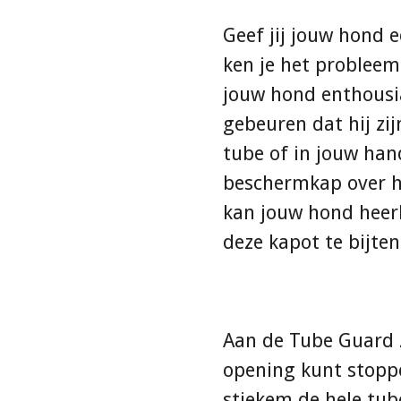
Geef jij jouw hond 
ken je het problee
jouw hond enthousia
gebeuren dat hij zi
tube of in jouw han
beschermkap over he
kan jouw hond heerl
deze kapot te bijten
Aan de Tube Guard z
opening kunt stopp
stiekem de hele tub