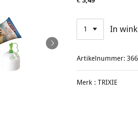
€ 3,49
In win
Artikelnummer:
366
Merk :
TRIXIE