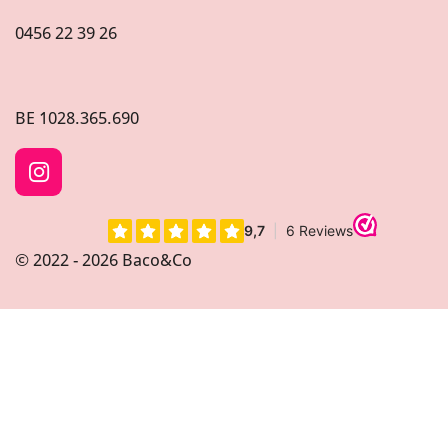
0456 22 39 26
BE
1028.365.690
I
n
s
t
© 2022 - 2026 Baco&Co
a
g
r
a
m