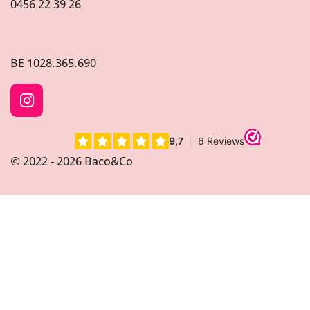
0456 22 39 26
BE
1028.365.690
I
n
s
t
© 2022 - 2026 Baco&Co
a
g
r
a
m