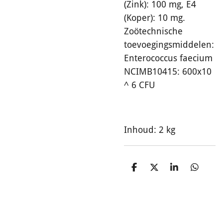
(Zink): 100 mg, E4
(Koper): 10 mg.
Zoötechnische
toevoegingsmiddelen:
Enterococcus faecium
NCIMB10415: 600x10
^ 6 CFU
Inhoud: 2 kg
D
D
S
D
e
e
h
e
l
e
a
l
e
l
r
e
n
e
n