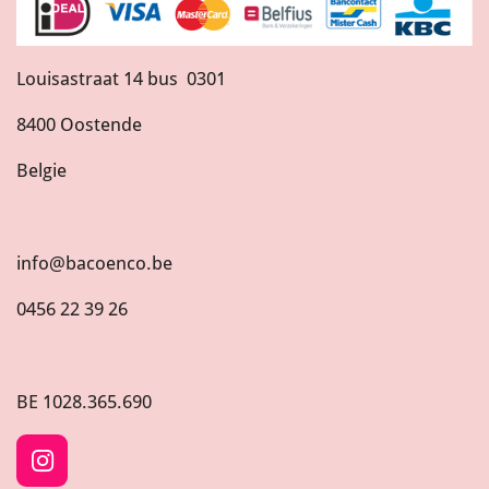
Louisastraat 14 bus 0301
8400 Oostende
Belgie
info@bacoenco.be
0456 22 39 26
BE
1028.365.690
I