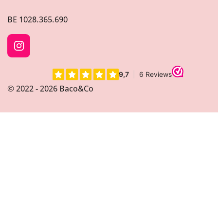
BE
1028.365.690
I
n
s
t
© 2022 - 2026 Baco&Co
a
g
r
a
m