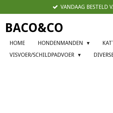
Ga
VANDAAG BESTELD 
direct
naar
BACO&CO
de
hoofdinhoud
HOME
HONDENMANDEN
KA
VISVOER/SCHILDPADVOER
DIVER