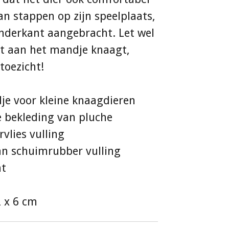
an stappen op zijn speelplaats,
 onderkant aangebracht. Let wel
et aan het mandje knaagt,
toezicht!
je voor kleine knaagdieren
te bekleding van pluche
vlies vulling
van schuimrubber vulling
nt
2 x 6 cm