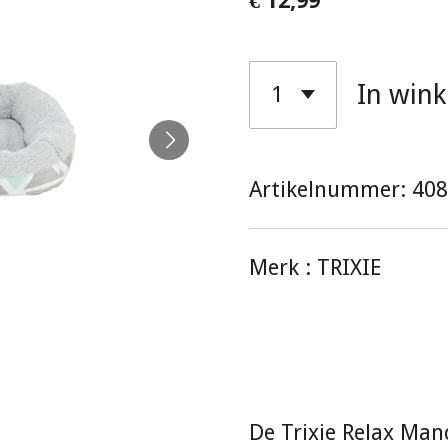
€ 12,99
In win
Artikelnummer:
408
Merk :
TRIXIE
De Trixie Relax Man