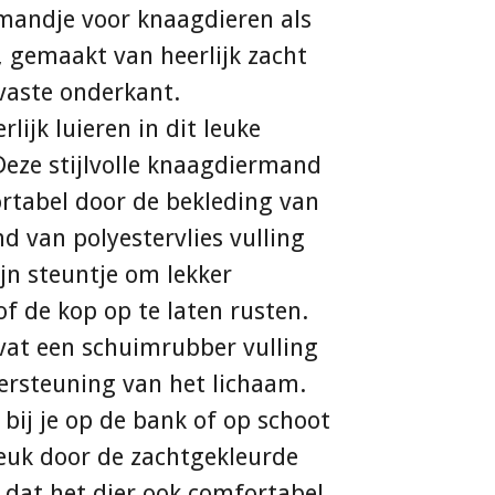
mandje voor knaagdieren als
, gemaakt van heerlijk zacht
pvaste onderkant.
lijk luieren in dit leuke
Deze stijlvolle knaagdiermand
rtabel door de bekleding van
d van polyestervlies vulling
ijn steuntje om lekker
of de kop op te laten rusten.
vat een schuimrubber vulling
ersteuning van het lichaam.
 bij je op de bank of op schoot
euk door de zachtgekleurde
 dat het dier ook comfortabel