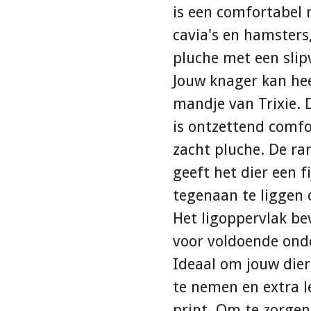
is een comfortabel 
cavia's en hamsters
pluche met een sli
Jouw knager kan heer
mandje van Trixie. 
is ontzettend comfo
zacht pluche. De ran
geeft het dier een f
tegenaan te liggen 
Het ligoppervlak be
voor voldoende ond
Ideaal om jouw dier
te nemen en extra l
print. Om te zorgen